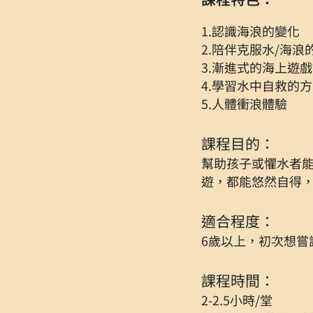
1.認識海浪的變化
2.陪伴克服水/海浪
3.漸進式的海上遊
4.學習水中自救的
5.人體衝浪體驗
課程目的：
幫助孩子或懼水者
遊，都能悠然自得
適合程度：
6歲以上，初次想嘗
課程時間：
2-2.5小時/堂