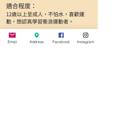
適合程度：
12歲以上至成人，不怕水，喜歡運
動，想認真學習衝浪運動者。
課程時間：
Email
Address
Facebook
Instagram
2-2.5小時/堂
包含：衝浪板、防寒（磨）衣、攝
影、陸上教學（訓練器材）、保險
課程費用：
一次報名4堂課，再多送1堂課，使用
期限1年，不限上課地點（墾丁/台
南），費用可選擇：
1對1$2500/人*4堂=10000
1對2$1800/人*4堂=7200
1對3$1500/人*4堂=6000
上課地點：（墾丁/台南）
＊可協助安排住宿＊