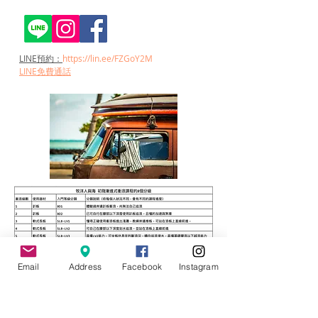
LINE預約：
https://lin.ee/FZGoY2M
LINE免費通話
Email
Address
Facebook
Instagram
Q&A