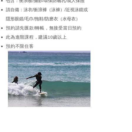
包含：衝浪板/攝影/環保防曬乳/成人保險
​請自備：泳衣/衝浪褲（泳褲）/近視泳鏡或
隱形眼鏡/毛巾/拖鞋/防磨衣（水母衣）
​預約請先匯款/轉帳，無接受當日預約
此為進階課程，建議
歲以上
10
​預約不限住客