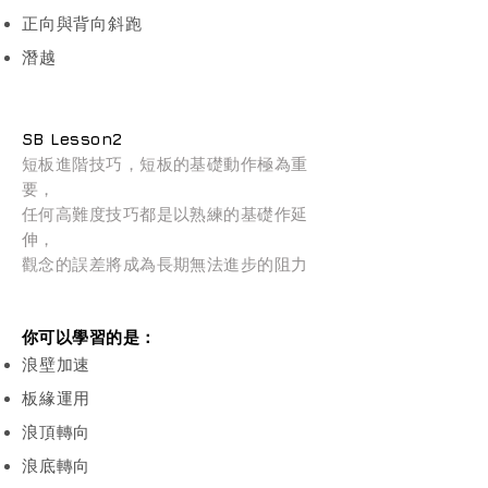
正向與背向斜跑
潛越
SB Lesson2
短板進階技巧，短板的基礎動作極為重
要，
任何高難度技巧都是以熟練的基礎作延
伸，
觀念的誤差將成為長期無法進步的阻力
你可以學習的是：
​浪壁加速
板緣運用
浪頂轉向
浪底轉向