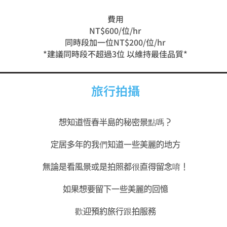
費用
NT$600/位/hr
同時段加一位NT$200/位/hr
*建議同時段不超過3位 以維持最佳品質*
​旅行拍攝
想知道恆春半島的秘密景點
嗎？
定居多年的我們知道一些美麗的地方
無論是看風景或是拍照都很直得留念唷！
如果想要留下一些美麗的回憶
歡迎預約旅行跟拍服務