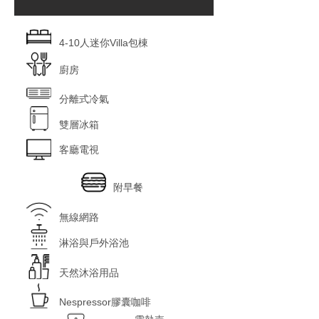
4-10人迷你Villa包棟
廚房
分離式冷氣
雙層冰箱
客廳電視
附早餐
無線網路
淋浴與戶外浴池
天然沐浴用品
Nespressor膠囊咖啡