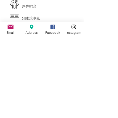
迷你吧台
分離式冷氣
電視
Email
Address
Facebook
Instagram
附早餐
單層冰箱
無線網路
獨立衛浴
天然沐浴用品
Nespressor膠囊咖啡
電熱壺